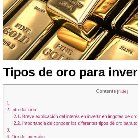
Tipos de oro para inver
Contents
[
hide
]
1.
2.
Introducción
2.1.
Breve explicación del interés en invertir en lingotes de oro
2.2.
Importancia de conocer los diferentes tipos de oro para t
3.
4.
Oro de inversión