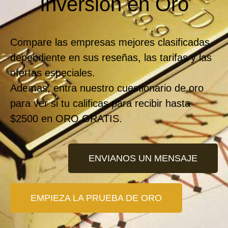
Inversión en Oro
Compare las empresas mejores clasificadas
dependiente en sus reseñas, las tarifas y las
ofertas especiales.
Ademas, entra nuestro cuestionario de oro
para ver si tu calificas para recibir
hasta
$2500 en ORO GRATIS
.
ENVIANOS UN MENSAJE
EMPIEZA LA PRUEBA DE ORO