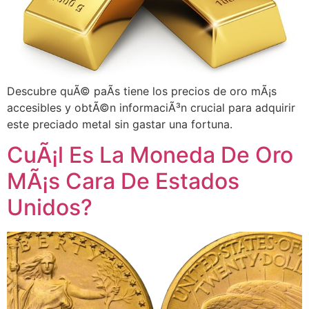
Descubre quÃ© paÃ­s tiene los precios de oro mÃ¡s
accesibles y obtÃ©n informaciÃ³n crucial para adquirir
este preciado metal sin gastar una fortuna.
CuÃ¡l Es La Moneda De Oro
MÃ¡s Cara De Estados
Unidos?