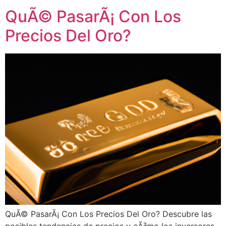
QuÃ© PasarÃ¡ Con Los
Precios Del Oro?
QuÃ© PasarÃ¡ Con Los Precios Del Oro? Descubre las
posibles tendencias de precios y cÃ³mo los inversores