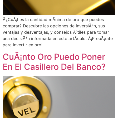
Â¿CuÃ¡l es la cantidad mÃ­nima de oro que puedes
comprar? Descubre las opciones de inversiÃ³n, sus
ventajas y desventajas, y consejos Ãºtiles para tomar
una decisiÃ³n informada en este artÃ­culo. Â¡PrepÃ¡rate
para invertir en oro!
CuÃ¡nto Oro Puedo Poner
En El Casillero Del Banco?