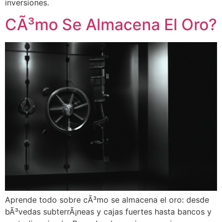
inversiones.
CÃ³mo Se Almacena El Oro?
Aprende todo sobre cÃ³mo se almacena el oro: desde
bÃ³vedas subterrÃ¡neas y cajas fuertes hasta bancos y