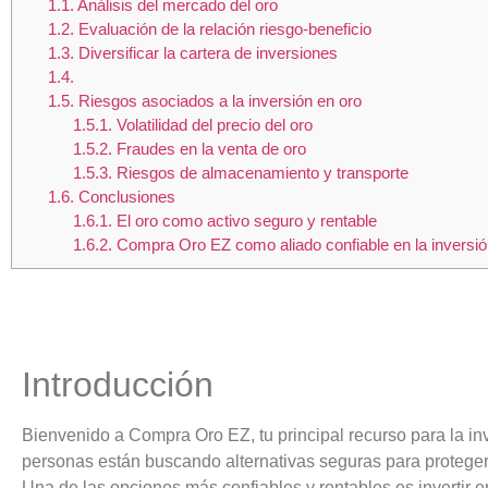
1.1.
Análisis del mercado del oro
1.2.
Evaluación de la relación riesgo-beneficio
1.3.
Diversificar la cartera de inversiones
1.4.
1.5.
Riesgos asociados a la inversión en oro
1.5.1.
Volatilidad del precio del oro
1.5.2.
Fraudes en la venta de oro
1.5.3.
Riesgos de almacenamiento y transporte
1.6.
Conclusiones
1.6.1.
El oro como activo seguro y rentable
1.6.2.
Compra Oro EZ como aliado confiable en la inversió
Introducción
Bienvenido a Compra Oro EZ, tu principal recurso para la in
personas están buscando alternativas seguras para proteger 
Una de las opciones más confiables y rentables es invertir e