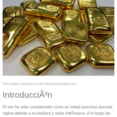
This image is property of cdn2.dineroenimagen.com.
IntroducciÃ³n
El oro ha sido considerado como un metal precioso durante
siglos debido a su belleza y valor intrÃ­nseco. A lo largo de