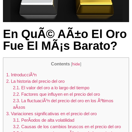
En QuÃ© AÃ±o El Oro
Fue El MÃ¡s Barato?
Contents
[
hide
]
1.
IntroducciÃ³n
2.
La historia del precio del oro
2.1.
El valor del oro a lo largo del tiempo
2.2.
Factores que influyen en el precio del oro
2.3.
La fluctuaciÃ³n del precio del oro en los Ãºltimos
aÃ±os
3.
Variaciones significativas en el precio del oro
3.1.
PerÃ­odos de alta volatilidad
3.2.
Causas de los cambios bruscos en el precio del oro