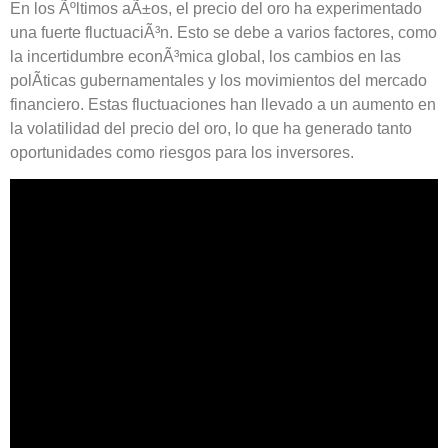
En los Ãºltimos aÃ±os, el precio del oro ha experimentado
una fuerte fluctuaciÃ³n. Esto se debe a varios factores, como
la incertidumbre econÃ³mica global, los cambios en las
polÃ­ticas gubernamentales y los movimientos del mercado
financiero. Estas fluctuaciones han llevado a un aumento en
la volatilidad del precio del oro, lo que ha generado tanto
oportunidades como riesgos para los inversores.