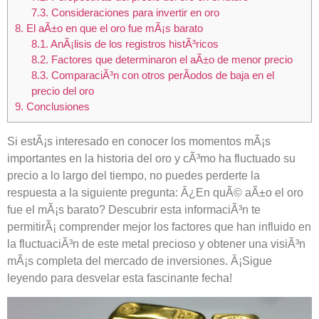
7.3.
Consideraciones para invertir en oro
8.
El aÃ±o en que el oro fue mÃ¡s barato
8.1.
AnÃ¡lisis de los registros histÃ³ricos
8.2.
Factores que determinaron el aÃ±o de menor precio
8.3.
ComparaciÃ³n con otros perÃ­odos de baja en el
precio del oro
9.
Conclusiones
Si estÃ¡s interesado en conocer los momentos mÃ¡s
importantes en la historia del oro y cÃ³mo ha fluctuado su
precio a lo largo del tiempo, no puedes perderte la
respuesta a la siguiente pregunta: Â¿En quÃ© aÃ±o el oro
fue el mÃ¡s barato? Descubrir esta informaciÃ³n te
permitirÃ¡ comprender mejor los factores que han influido en
la fluctuaciÃ³n de este metal precioso y obtener una visiÃ³n
mÃ¡s completa del mercado de inversiones. Â¡Sigue
leyendo para desvelar esta fascinante fecha!