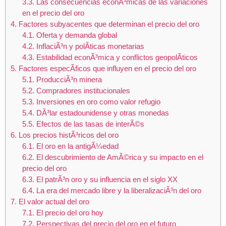
3.3.
Las consecuencias econÃ³micas de las variaciones
en el precio del oro
4.
Factores subyacentes que determinan el precio del oro
4.1.
Oferta y demanda global
4.2.
InflaciÃ³n y polÃ­ticas monetarias
4.3.
Estabilidad econÃ³mica y conflictos geopolÃ­ticos
5.
Factores especÃ­ficos que influyen en el precio del oro
5.1.
ProducciÃ³n minera
5.2.
Compradores institucionales
5.3.
Inversiones en oro como valor refugio
5.4.
DÃ³lar estadounidense y otras monedas
5.5.
Efectos de las tasas de interÃ©s
6.
Los precios histÃ³ricos del oro
6.1.
El oro en la antigÃ¼edad
6.2.
El descubrimiento de AmÃ©rica y su impacto en el
precio del oro
6.3.
El patrÃ³n oro y su influencia en el siglo XX
6.4.
La era del mercado libre y la liberalizaciÃ³n del oro
7.
El valor actual del oro
7.1.
El precio del oro hoy
7.2.
Perspectivas del precio del oro en el futuro