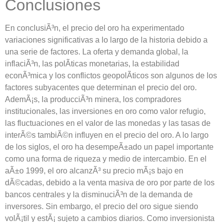
Conclusiones
En conclusiÃ³n, el precio del oro ha experimentado
variaciones significativas a lo largo de la historia debido a
una serie de factores. La oferta y demanda global, la
inflaciÃ³n, las polÃ­ticas monetarias, la estabilidad
econÃ³mica y los conflictos geopolÃ­ticos son algunos de los
factores subyacentes que determinan el precio del oro.
AdemÃ¡s, la producciÃ³n minera, los compradores
institucionales, las inversiones en oro como valor refugio,
las fluctuaciones en el valor de las monedas y las tasas de
interÃ©s tambiÃ©n influyen en el precio del oro. A lo largo
de los siglos, el oro ha desempeÃ±ado un papel importante
como una forma de riqueza y medio de intercambio. En el
aÃ±o 1999, el oro alcanzÃ³ su precio mÃ¡s bajo en
dÃ©cadas, debido a la venta masiva de oro por parte de los
bancos centrales y la disminuciÃ³n de la demanda de
inversores. Sin embargo, el precio del oro sigue siendo
volÃ¡til y estÃ¡ sujeto a cambios diarios. Como inversionista