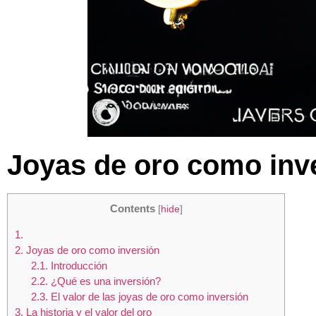
Joyas de oro como inv
Contents
[
hide
]
1.
2.
Joyas de oro como inversión
2.1.
Introducción
2.2.
¿Qué es una inversión?
2.3.
El valor de las joyas de oro como inversión
3.
La historia y el valor del oro