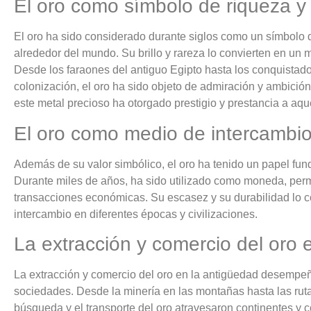
El oro como símbolo de riqueza y
El oro ha sido considerado durante siglos como un símbolo d
alrededor del mundo. Su brillo y rareza lo convierten en un 
Desde los faraones del antiguo Egipto hasta los conquistad
colonización, el oro ha sido objeto de admiración y ambici
este metal precioso ha otorgado prestigio y prestancia a aq
El oro como medio de intercambi
Además de su valor simbólico, el oro ha tenido un papel fu
Durante miles de años, ha sido utilizado como moneda, permi
transacciones económicas. Su escasez y su durabilidad lo c
intercambio en diferentes épocas y civilizaciones.
La extracción y comercio del oro 
La extracción y comercio del oro en la antigüedad desempeñ
sociedades. Desde la minería en las montañas hasta las rutas
búsqueda y el transporte del oro atravesaron continentes y c