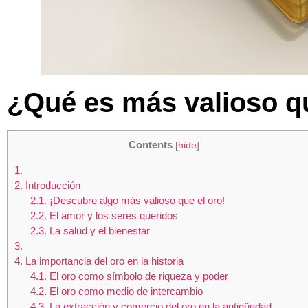
¿Qué es más valioso q
Contents
[
hide
]
1.
2.
Introducción
2.1.
¡Descubre algo más valioso que el oro!
2.2.
El amor y los seres queridos
2.3.
La salud y el bienestar
3.
4.
La importancia del oro en la historia
4.1.
El oro como símbolo de riqueza y poder
4.2.
El oro como medio de intercambio
4.3.
La extracción y comercio del oro en la antigüedad