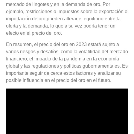
mercado de lingotes y en la demanda de oro. Por
ejemplo, restricciones o impuestos sobre la exportación o
importación de oro pueden alterar el equilibrio entre la
oferta y la demanda, lo que a su vez podría tener un
efecto en el precio del oro.
En resumen, el precio del oro en 2023 estará sujeto a
varios riesgos y desafíos, como la volatilidad del mercado
financiero, el impacto de la pandemia en la economía
global y las regulaciones y políticas gubernamentales. Es
importante seguir de cerca estos factores y analizar su
posible influencia en el precio del oro en el futuro.