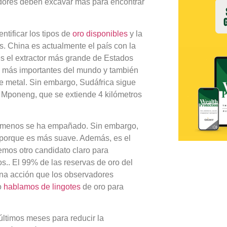
radores deben excavar más para encontrar
ntificar los tipos de
oro disponibles
y la
os. China es actualmente el país con la
s el extractor más grande de Estados
o más importantes del mundo y también
te metal. Sin embargo, Sudáfrica sigue
 Mponeng, que se extiende 4 kilómetros
ue menos se ha empañado. Sin embargo,
 porque es más suave. Además, es el
emos otro candidato claro para
s.. El 99% de las reservas de oro del
na acción que los observadores
o
hablamos de lingotes
de oro para
 últimos meses para reducir la