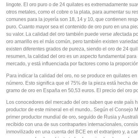
lingote. El oro puro o de 24 quilates es extremadamente sua
otros metales, como el cobre o la plata, para aumentar su re
comunes para la joyería son 18, 14 y 10, que contienen re
puro. Cuanto mayor sea el contenido de oro puro en una pieza
su valor. La calidad del oro también puede verse afectada por
oro amarillo es el más común, pero también existen varied
existen diferentes grados de pureza, siendo el oro de 24 qui
resumen, la calidad del oro es un aspecto fundamental para 
mercado, y está influenciada por factores como la proporción 
Para indicar la calidad del oro, no se produce en quilates en
número. Esto significa que el 75% de la pieza está hecha de 
gramo de oro en España en 50,53 euros. El precio del oro p
Los conocedores del mercado del oro saben que este país ha
productor de este mineral en el mundo.. Según el Consejo M
primer productor mundial de oro, seguido de Rusia y Australi
recibido con una de sus contrapartes internacionales, cons
inmovilizado en una cuenta del BCE en el extranjero y, a cam