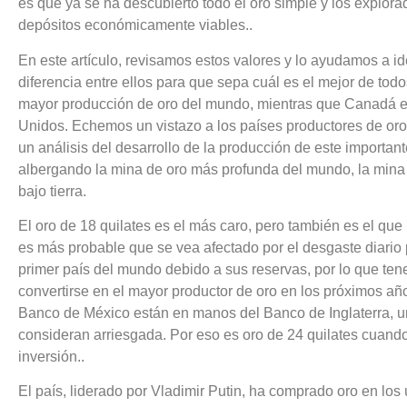
es que ya se ha descubierto todo el oro simple y los explo
depósitos económicamente viables..
En este artículo, revisamos estos valores y lo ayudamos a ide
diferencia entre ellos para que sepa cuál es el mejor de tod
mayor producción de oro del mundo, mientras que Canadá e
Unidos. Echemos un vistazo a los países productores de or
un análisis del desarrollo de la producción de este importan
albergando la mina de oro más profunda del mundo, la mina
bajo tierra.
El oro de 18 quilates es el más caro, pero también es el q
es más probable que se vea afectado por el desgaste diario
primer país del mundo debido a sus reservas, por lo que ten
convertirse en el mayor productor de oro en los próximos año
Banco de México están en manos del Banco de Inglaterra, u
consideran arriesgada. Por eso es oro de 24 quilates cuand
inversión..
El país, liderado por Vladimir Putin, ha comprado oro en los