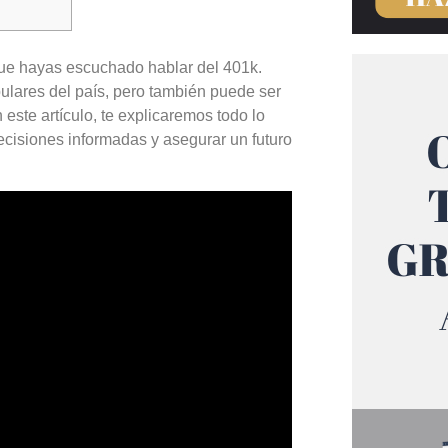
ue hayas escuchado hablar del 401k.
pulares del país, pero también puede ser
este artículo, te explicaremos todo lo
cisiones informadas y asegurar un futuro