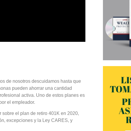
uchos de nosotros descuidamos hasta que
rsonas pueden ahorrar una cantidad
profesional activa. Uno de estos planes es
 por el empleador.
r sobre el plan de retiro 401K en 2020,
sión, excepciones y la Ley CARES, y