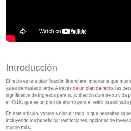
Introducción
El retiro es una planificación financiera importante que m
ya es demasiado tarde. A través
de un plan de retiro
, las pe
significativa de ingresos para su jubilación durante su vida 
el 401K, que es un plan de ahorro para el retiro patrocinado
En este artículo, vamos a discutir todo lo que necesitas sabe
incluyendo los beneficios, restricciones, opciones de inver
mucho más.